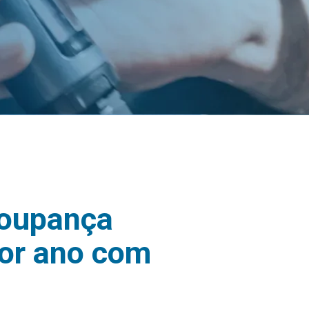
poupança
por ano com