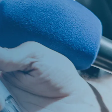
os
PT
EN
ES