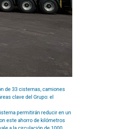
ión de 33 cisternas, camiones
reas clave del Grupo: el
terna permitirán reducir en un
on este ahorro de kilómetros
ale a la circulación de 1000