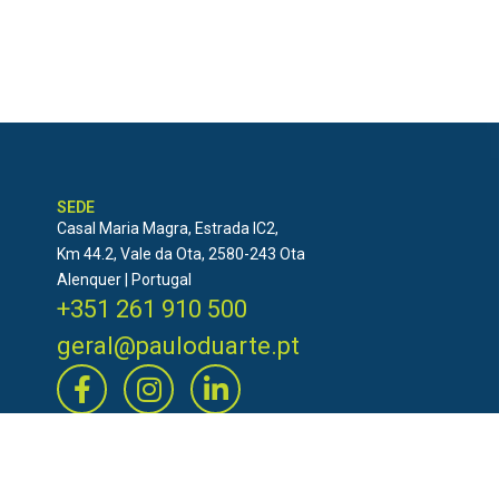
SEDE
Casal Maria Magra, Estrada IC2,
Km 44.2, Vale da Ota, 2580-243 Ota
Alenquer | Portugal
+351 261 910 500
geral@pauloduarte.pt