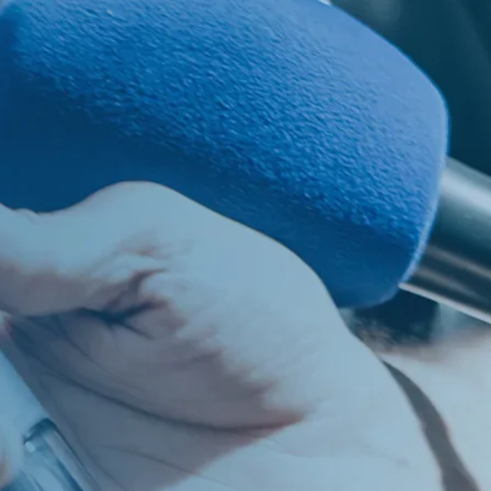
os
PT
EN
ES