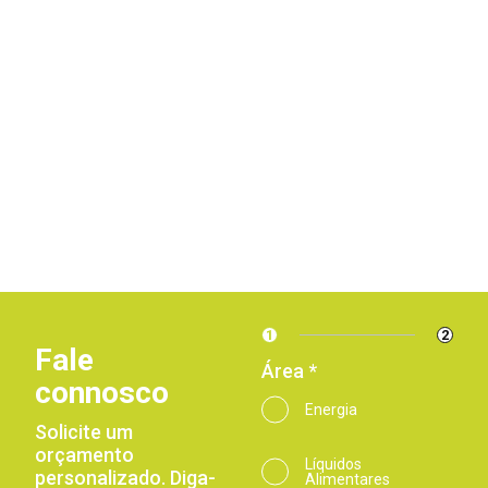
1
2
Fale
Área *
connosco
Energia
Solicite um
orçamento
Líquidos
personalizado. Diga-
Alimentares