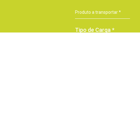
Tipo de Carga *
Completa
Fracionada
* campos de
preenchimento obrigatório
Seguinte