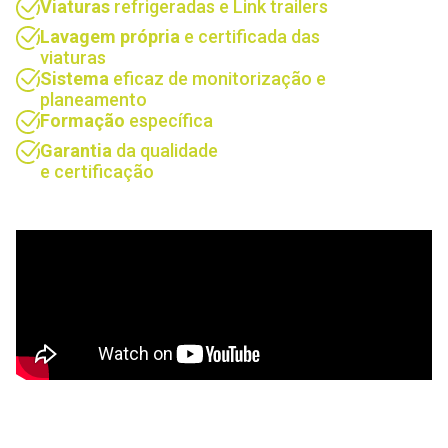
Viaturas
refrigeradas e Link trailers
Lavagem própria
e certificada das
viaturas
Sistema
eficaz de monitorização e
planeamento
Formação
específica
Garantia
da qualidade
e certificação