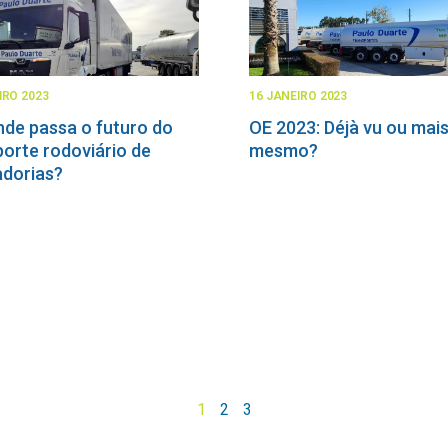
IRO 2023
16 JANEIRO 2023
nde passa o futuro do
OE 2023: Déjà vu ou mai
porte rodoviário de
mesmo?
dorias?
1
2
3