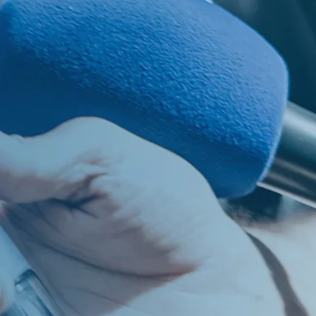
os
PT
EN
ES