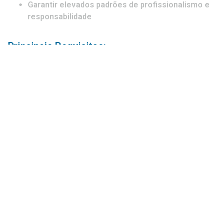
Garantir elevados padrões de profissionalismo e
responsabilidade
Principais Requisitos:
Carta de condução C+E;
Experiência na condução de veículos pesados de
cisternas;
Elevado sentido de responsabilidade;
Disponibilidade imediata;
Capacidade de adaptação e compromisso com a
operação;
Benefícios:
Contrato de trabalho direto com a empresa;
Integração num grupo sólido e em crescimento;
Vencimento acima da média;