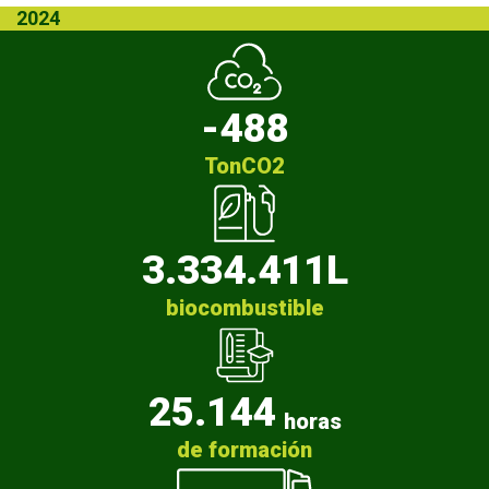
2024
-488
TonCO2
3.334.411
L
biocombustible
25.144
horas
de formación