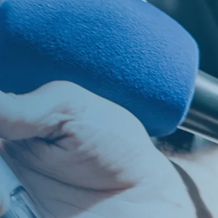
os
PT
EN
ES